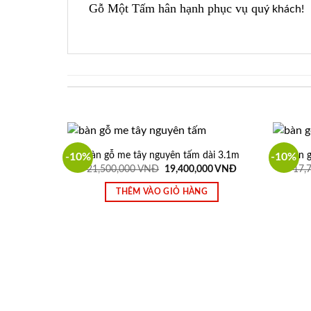
Gỗ Một Tấm hân hạnh phục vụ qu
ý khách!
Bàn gỗ me tây nguyên tấm dài 3.1m
Bàn 
-10%
-10%
Giá
Giá
21,500,000
VNĐ
19,400,000
VNĐ
17,
gốc
hiện
là:
tại
THÊM VÀO GIỎ HÀNG
21,500,000 VNĐ.
là:
19,400,000 VNĐ.