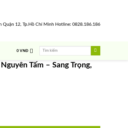
h Quận 12, Tp.Hồ Chí Minh Hotline: 0828.186.186
Tìm
0
VNĐ
kiếm:
Nguyên Tấm – Sang Trọng,
g, Độc Đáo Từng Vân Gỗ số lượng