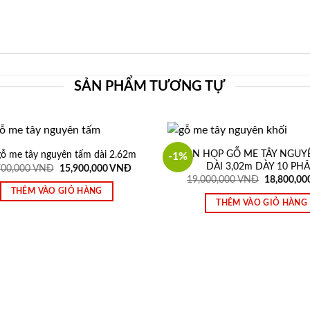
SẢN PHẨM TƯƠNG TỰ
BÀN HỌP GỖ ME TÂY NGUY
gỗ me tây nguyên tấm dài 2.62m
-1%
DÀI 3,02m DÀY 10 PH
Giá
Giá
700,000
VNĐ
15,900,000
VNĐ
gốc
hiện
Giá
19,000,000
VNĐ
18,800,00
là:
tại
gốc
THÊM VÀO GIỎ HÀNG
17,700,000 VNĐ.
là:
là:
THÊM VÀO GIỎ HÀNG
15,900,000 VNĐ.
19,000,00