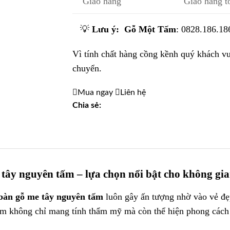
Giao hàng
Giao hàng t
💡
Lưu ý:
Gỗ Một Tấm
:
0828.186.18
Vì tính chất hàng cồng kềnh quý khách vui
chuyển.
Mua ngay
Liên hệ
Chia sẻ:
tây nguyên tấm – lựa chọn nổi bật cho không gi
bàn gỗ me tây nguyên tấm
luôn gây ấn tượng nhờ vào vẻ đẹp
hẩm không chỉ mang tính thẩm mỹ mà còn thể hiện phong cách 