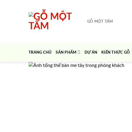
Chuyển
đến
nội
GỖ MỘT TẤM
dung
TRANG CHỦ
SẢN PHẨM
DỰ ÁN
KIẾN THỨC GỖ