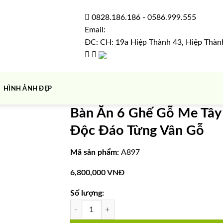
0828.186.186
-
0586.999.555
Email:
ĐC: CH: 19a Hiệp Thành 43, Hiệp Thàn
HÌNH ẢNH ĐẸP
Bàn Ăn 6 Ghế Gỗ Me Tây 
Độc Đáo Từng Vân Gỗ
Mã sản phẩm:
A897
6,800,000
VNĐ
Số lượng:
Bàn Ăn 6 Ghế Gỗ Me Tây Nguyên Tấm – Sang Trọn