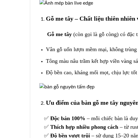
Gỗ me tây – Chất liệu thiên nhiên
Gỗ me tây
(còn gọi là gỗ còng) có đặc 
Vân gỗ uốn lượn mềm mại, không trùng 
Tông màu nâu trầm kết hợp viền vàng sá
Độ bền cao, kháng mối mọt, chịu lực tốt
Ưu điểm của bàn gỗ me tây nguyê
✅
Độc bản 100%
– mỗi chiếc bàn là duy
✅
Thích hợp nhiều phong cách
– từ rust
✅
Độ bền vượt trội
– sử dụng 15–20 năm