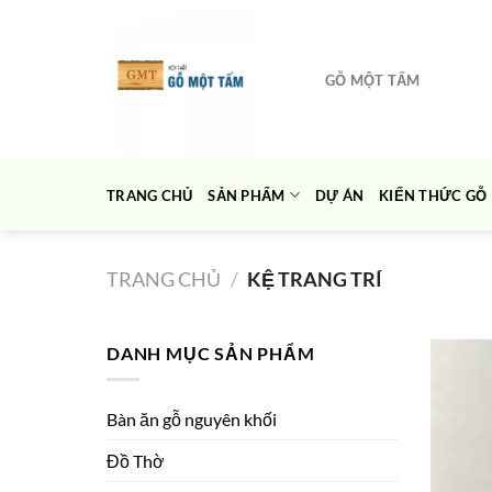
Chuyển
đến
nội
GỖ MỘT TẤM
dung
TRANG CHỦ
SẢN PHẨM
DỰ ÁN
KIẾN THỨC GỖ
TRANG CHỦ
/
KỆ TRANG TRÍ
DANH MỤC SẢN PHẨM
Bàn ăn gỗ nguyên khối
Đồ Thờ