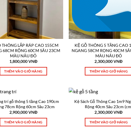
Ỗ THÔNG LẮP RÁP CAO 155CM
KỆ GỖ THÔNG 5 TẦNG CAO 
 68CM RỘNG 60CM SÂU 23CM
NGANG 58CM RỌNG 40CM SÂ
MÀU NÂU ĐỎ
MÀU NÂU ĐỎ
1,800,000
VNĐ
2,300,000
VNĐ
THÊM VÀO GIỎ HÀNG
THÊM VÀO GIỎ HÀNG
ng trí gỗ thông 5 tầng Cao 190cm
Kệ Sách Gỗ Thông Cao 1m9 Ng
ng 78cm Rộng 60cm Sâu 23cm
Rộng 40cm Sâu 23cm (cm
2,900,000
VNĐ
2,300,000
VNĐ
THÊM VÀO GIỎ HÀNG
THÊM VÀO GIỎ HÀNG