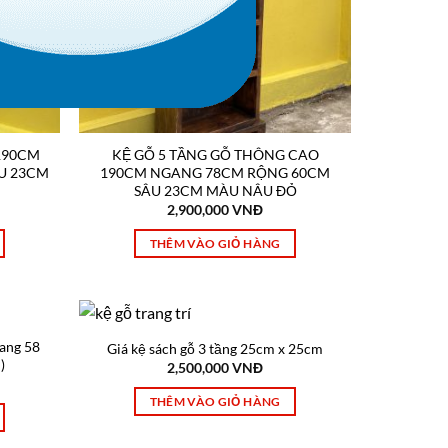
190CM
KỆ GỖ 5 TẦNG GỖ THÔNG CAO
U 23CM
190CM NGANG 78CM RỘNG 60CM
SÂU 23CM MÀU NÂU ĐỎ
2,900,000
VNĐ
THÊM VÀO GIỎ HÀNG
ang 58
Giá kệ sách gỗ 3 tầng 25cm x 25cm
)
2,500,000
VNĐ
THÊM VÀO GIỎ HÀNG