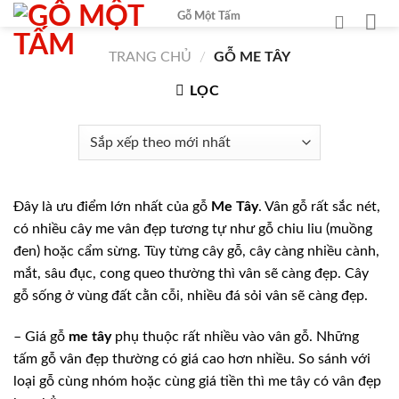
Chuyển
Gỗ Một Tấm
đến
nội
TRANG CHỦ
/
GỖ ME TÂY
dung
LỌC
Đây là ưu điểm lớn nhất của gỗ
Me Tây
. Vân gỗ rất sắc nét,
có nhiều cây me vân đẹp tương tự như gỗ chiu liu (muồng
đen) hoặc cẩm sừng. Tùy từng cây gỗ, cây càng nhiều cành,
mắt, sâu đục, cong queo thường thì vân sẽ càng đẹp. Cây
gỗ sống ở vùng đất cằn cỗi, nhiều đá sỏi vân sẽ càng đẹp.
– Giá gỗ
me tây
phụ thuộc rất nhiều vào vân gỗ. Những
tấm gỗ vân đẹp thường có giá cao hơn nhiều. So sánh với
loại gỗ cùng nhóm hoặc cùng giá tiền thì me tây có vân đẹp