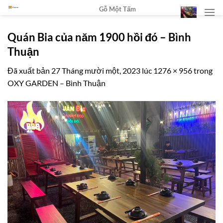
Chuyển
Gỗ Một Tấm
đến
nội
Quán Bia của năm 1900 hồi đó – Bình
dung
Thuận
Đã xuất bản
27 Tháng mười một, 2023
lúc
1276 × 956
trong
OXY GARDEN – Bình Thuận