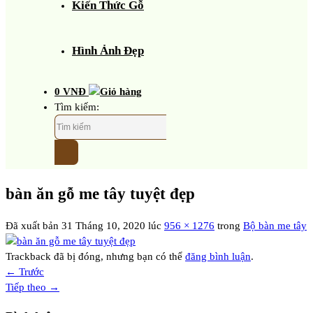
Kiến Thức Gỗ
Hình Ảnh Đẹp
0
VNĐ
Tìm kiếm:
bàn ăn gỗ me tây tuyệt đẹp
Đã xuất bản
31 Tháng 10, 2020
lúc
956 × 1276
trong
Bộ bàn me tây
Trackback đã bị đóng, nhưng bạn có thể
đăng bình luận
.
←
Trước
Tiếp theo
→