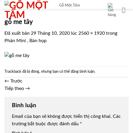
Chuyển
Gỗ Một Tấm
đến
nội
gỗ me tây
dung
Đã xuất bản
29 Tháng 10, 2020
lúc
2560 × 1920
trong
Phản Mini , Bàn họp
Trackback đã bị đóng, nhưng bạn có thể
đăng bình luận
.
←
Trước
Tiếp theo
→
Bình luận
Email của bạn sẽ không được hiển thị công khai.
Các
trường bắt buộc được đánh dấu
*