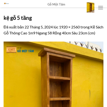
Chuyển
Gỗ Một Tấm
đến
nội
kệ gỗ 5 tầng
dung
Đã xuất bản
22 Tháng 5, 2024
lúc
1920 × 2560
trong
Kệ Sách
Gỗ Thông Cao 1m9 Ngang 58 Rộng 40cm Sâu 23cm (cm)