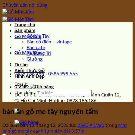
Chuyển đến nội dung
Trang chủ
Sản phẩm
Gỗ Me Tây
Gỗ Một Tấm
Bàn cổ điển – vintage
Bàn cafe
Gỗ Một Tấm
Kệ Trang Trí
Giường
Dự án
Kiến Thức Gỗ
0828.186.186
-
0586.999.555
Hình Ảnh Đẹp
Email:
0
VNĐ
Tìm kiếm:
ĐC: CH: 19a Hiệp Thành 43, Hiệp Thành Quận 12,
Tp.Hồ Chí Minh Hotline: 0828.186.186
bàn ăn gỗ me tây nguyên tấm
Đã xuất bản
12 Tháng 12, 2023
lúc
2560 × 1920
trong
Mặt
bàn gỗ me tây cạnh tự nhiên dài 3.57m