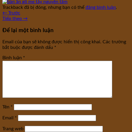
Trackback đã bị đóng, nhưng bạn có thể
đăng bình luận
.
←
Trước
Tiếp theo
→
Để lại một bình luận
Email của bạn sẽ không được hiển thị công khai.
Các trường
bắt buộc được đánh dấu
*
Bình luận
*
Tên
*
Email
*
Trang web