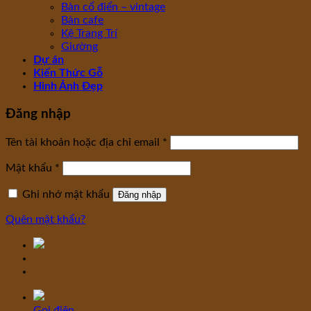
Bàn cổ điển – vintage
Bàn cafe
Kệ Trang Trí
Giường
Dự án
Kiến Thức Gỗ
Hình Ảnh Đẹp
Đăng nhập
Tên tài khoản hoặc địa chỉ email
*
Mật khẩu
*
Ghi nhớ mật khẩu
Đăng nhập
Quên mật khẩu?
Gọi điện