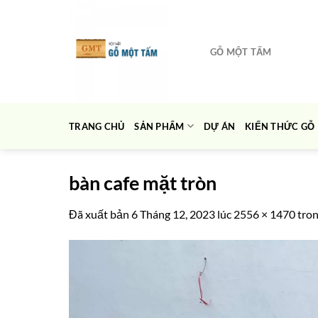
Chuyển
đến
nội
GỖ MỘT TẤM
dung
TRANG CHỦ
SẢN PHẨM
DỰ ÁN
KIẾN THỨC GỖ
bàn cafe mặt tròn
Đã xuất bản
6 Tháng 12, 2023
lúc
2556 × 1470
tro