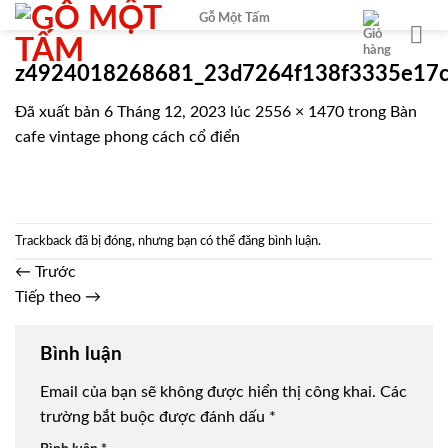
Chuyển
Gỗ Một Tấm
đến
nội
z4924018268681_23d7264f138f3335e17
dung
Đã xuất bản
6 Tháng 12, 2023
lúc
2556 × 1470
trong
Bàn
cafe vintage phong cách cổ điển
Trackback đã bị đóng, nhưng bạn có thể
đăng bình luận
.
←
Trước
Tiếp theo
→
Bình luận
Email của bạn sẽ không được hiển thị công khai.
Các
trường bắt buộc được đánh dấu
*