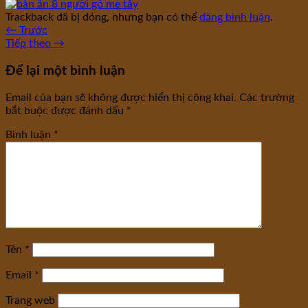
Trackback đã bị đóng, nhưng bạn có thể
đăng bình luận
.
←
Trước
Tiếp theo
→
Để lại một bình luận
Email của bạn sẽ không được hiển thị công khai.
Các trường
bắt buộc được đánh dấu
*
Bình luận
*
Tên
*
Email
*
Trang web