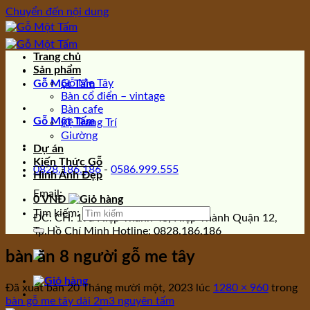
Chuyển đến nội dung
Trang chủ
Sản phẩm
Gỗ Me Tây
Gỗ Một Tấm
Bàn cổ điển – vintage
Bàn cafe
Gỗ Một Tấm
Kệ Trang Trí
Giường
Dự án
Kiến Thức Gỗ
0828.186.186
-
0586.999.555
Hình Ảnh Đẹp
Email:
0
VNĐ
Tìm kiếm:
ĐC: CH: 19a Hiệp Thành 43, Hiệp Thành Quận 12,
Tp.Hồ Chí Minh Hotline: 0828.186.186
bàn ăn 8 người gỗ me tây
Đã xuất bản
20 Tháng mười một, 2023
lúc
1280 × 960
trong
bàn gỗ me tây dài 2m3 nguyên tấm