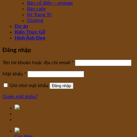
Bàn cổ điển – vintage
Bàn cafe
Kệ Trang Trí
Giường
Dự án
Kiến Thức Gỗ
Hình Ảnh Đẹp
Đăng nhập
Tên tài khoản hoặc địa chỉ email
*
Mật khẩu
*
Ghi nhớ mật khẩu
Đăng nhập
Quên mật khẩu?
Gọi điện