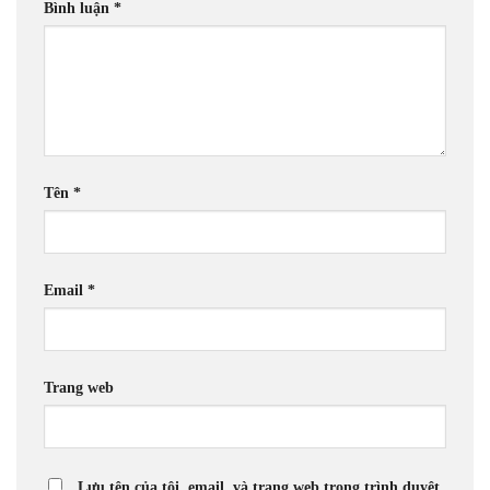
Bình luận
*
Tên
*
Email
*
Trang web
Lưu tên của tôi, email, và trang web trong trình duyệt