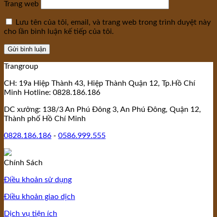
Trang web
Lưu tên của tôi, email, và trang web trong trình duyệt này
cho lần bình luận kế tiếp của tôi.
Trangroup
CH: 19a Hiệp Thành 43, Hiệp Thành Quận 12, Tp.Hồ Chí
Minh Hotline: 0828.186.186
DC xưởng: 138/3 An Phú Đông 3, An Phú Đông, Quận 12,
Thành phố Hồ Chí Minh
0828.186.186
-
0586.999.555
Chính Sách
Điều khoản sử dụng
Điều khoản giao dịch
Dịch vụ tiện ích