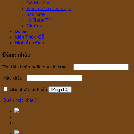
Gỗ Me Tây
Bàn cổ điển – vintage
Bàn cafe
Kệ Trang Trí
Giường
Dự án
Kiến Thức Gỗ
Hình Ảnh Đẹp
Đăng nhập
Tên tài khoản hoặc địa chỉ email
*
Mật khẩu
*
Ghi nhớ mật khẩu
Đăng nhập
Quên mật khẩu?