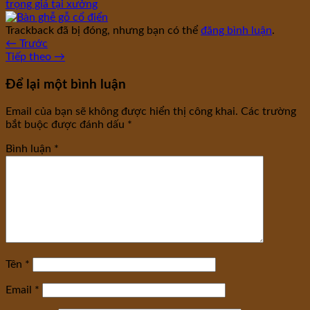
trọng giá tại xưởng
Trackback đã bị đóng, nhưng bạn có thể
đăng bình luận
.
←
Trước
Tiếp theo
→
Để lại một bình luận
Email của bạn sẽ không được hiển thị công khai.
Các trường
bắt buộc được đánh dấu
*
Bình luận
*
Tên
*
Email
*