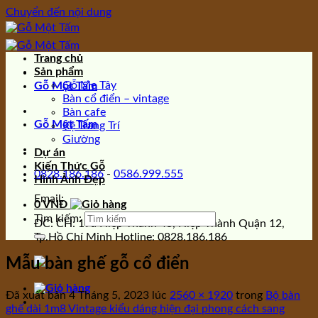
Chuyển đến nội dung
Trang chủ
Sản phẩm
Gỗ Me Tây
Gỗ Một Tấm
Bàn cổ điển – vintage
Bàn cafe
Gỗ Một Tấm
Kệ Trang Trí
Giường
Dự án
Kiến Thức Gỗ
0828.186.186
-
0586.999.555
Hình Ảnh Đẹp
Email:
0
VNĐ
Tìm kiếm:
ĐC: CH: 19a Hiệp Thành 43, Hiệp Thành Quận 12,
Tp.Hồ Chí Minh Hotline: 0828.186.186
Mẫu bàn ghế gỗ cổ điển
Đã xuất bản
4 Tháng 5, 2023
lúc
2560 × 1920
trong
Bộ bàn
ghế dài 1m8 Vintage kiểu dáng hiện đại phong cách sang