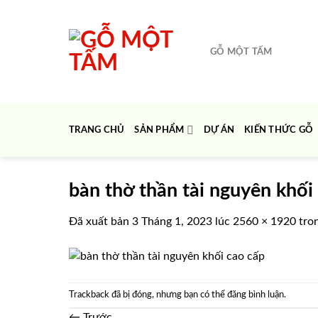
Chuyển
đến
nội
GỖ MỘT TẤM
dung
TRANG CHỦ
SẢN PHẨM
DỰ ÁN
KIẾN THỨC GỖ
bàn thờ thần tài nguyên khối
Đã xuất bản
3 Tháng 1, 2023
lúc
2560 × 1920
tro
Trackback đã bị đóng, nhưng bạn có thể
đăng bình luận
.
←
Trước