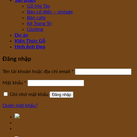
Sản phẩm
Gỗ Me Tây
Bàn cổ điển – vintage
Bàn cafe
Kệ Trang Trí
Giường
Dự án
Kiến Thức Gỗ
Hình Ảnh Đẹp
Đăng nhập
Tên tài khoản hoặc địa chỉ email
*
Mật khẩu
*
Ghi nhớ mật khẩu
Đăng nhập
Quên mật khẩu?