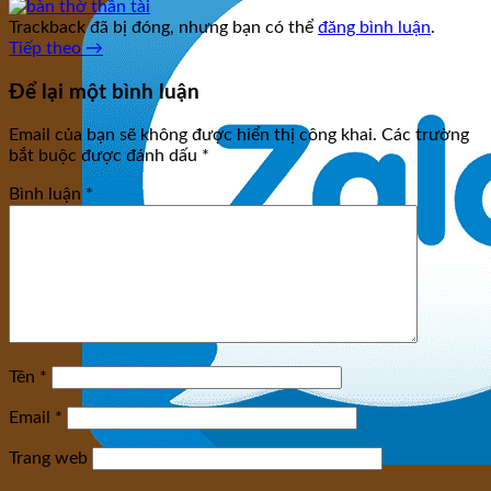
Trackback đã bị đóng, nhưng bạn có thể
đăng bình luận
.
Tiếp theo
→
Để lại một bình luận
Email của bạn sẽ không được hiển thị công khai.
Các trường
bắt buộc được đánh dấu
*
Bình luận
*
Tên
*
Email
*
Trang web