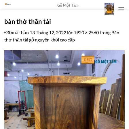
Chuyển
Gỗ Một Tấm
đến
nội
bàn thờ thần tài
dung
Đã xuất bản
13 Tháng 12, 2022
lúc
1920 × 2560
trong
Bàn
thờ thần tài gỗ nguyên khối cao cấp