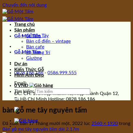
Chuyển đến nội dung
Trang chủ
Sản phẩm
Gỗ Me Tây
Gỗ Một Tấm
Bàn cổ điển – vintage
Bàn cafe
Gỗ Một Tấm
Kệ Trang Trí
Giường
Dự án
Kiến Thức Gỗ
0828.186.186
-
0586.999.555
Hình Ảnh Đẹp
Email:
0
VNĐ
Tìm kiếm:
ĐC: CH: 19a Hiệp Thành 43, Hiệp Thành Quận 12,
Tp.Hồ Chí Minh Hotline: 0828.186.186
bàn gỗ me tây nguyên tấm
Đã xuất bản
17 Tháng mười một, 2022
lúc
2560 × 1920
trong
Bàn gỗ me tây nguyên tấm dài 2.17m