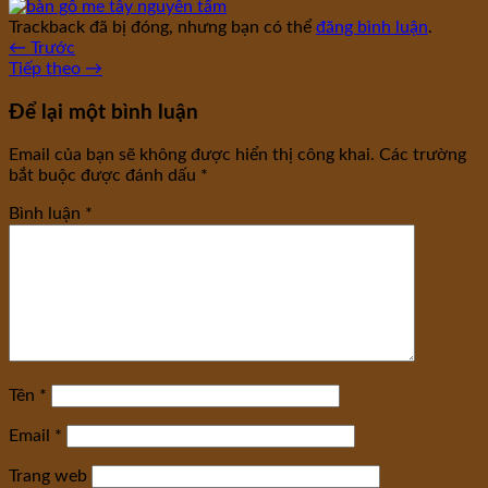
Trackback đã bị đóng, nhưng bạn có thể
đăng bình luận
.
←
Trước
Tiếp theo
→
Để lại một bình luận
Email của bạn sẽ không được hiển thị công khai.
Các trường
bắt buộc được đánh dấu
*
Bình luận
*
Tên
*
Email
*
Trang web