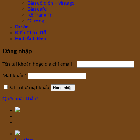
Bàn cổ điển – vintage
Bàn cafe
Kệ Trang Trí
Giường
Dự án
Kiến Thức Gỗ
Hình Ảnh Đẹp
Đăng nhập
Tên tài khoản hoặc địa chỉ email
*
Mật khẩu
*
Ghi nhớ mật khẩu
Đăng nhập
Quên mật khẩu?
Gọi điện