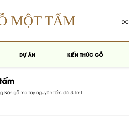
Ỗ MỘT TẤM
ĐC:
DỰ ÁN
KIẾN THỨC GỖ
 tấm
ng
Bàn gỗ me tây nguyên tấm dài 3.1m1