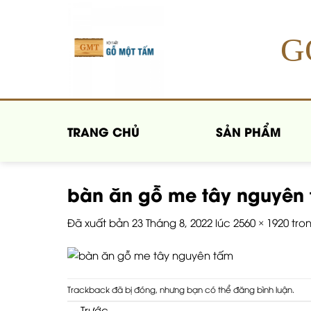
Chuyển
đến
nội
G
dung
TRANG CHỦ
SẢN PHẨM
bàn ăn gỗ me tây nguyên
Đã xuất bản
23 Tháng 8, 2022
lúc
2560 × 1920
tro
Trackback đã bị đóng, nhưng bạn có thể
đăng bình luận
.
←
Trước