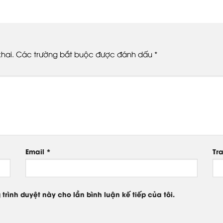
hai.
Các trường bắt buộc được đánh dấu
*
Email
*
Tr
 trình duyệt này cho lần bình luận kế tiếp của tôi.