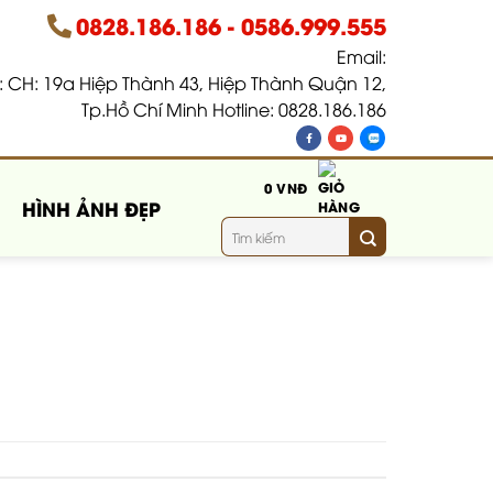
0828.186.186
-
0586.999.555
Email:
 CH: 19a Hiệp Thành 43, Hiệp Thành Quận 12,
Tp.Hồ Chí Minh Hotline: 0828.186.186
0
VNĐ
HÌNH ẢNH ĐẸP
Tìm
kiếm: