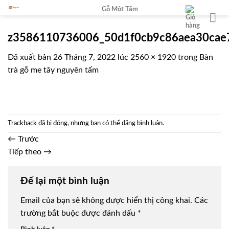
Chuyển
Gỗ Một Tấm
đến
nội
z3586110736006_50d1f0cb9c86aea30cae
dung
Đã xuất bản
26 Tháng 7, 2022
lúc
2560 × 1920
trong
Bàn
trà gỗ me tây nguyên tấm
Trackback đã bị đóng, nhưng bạn có thể
đăng bình luận
.
←
Trước
Tiếp theo
→
Để lại một bình luận
Email của bạn sẽ không được hiển thị công khai.
Các
trường bắt buộc được đánh dấu
*