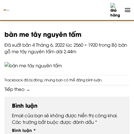
Chuyển
đến
nội
dung
bàn me tây nguyên tấm
Đã xuất bản
4 Tháng 6, 2022
lúc
2560 × 1920
trong
Bộ bàn
gỗ me tây nguyên tấm dài 2.44m
Trackback đã bị đóng, nhưng bạn có thể
đăng bình luận
.
Tiếp theo
→
Bình luận
Email của bạn sẽ không được hiển thị công khai.
Các trường bắt buộc được đánh dấu
*
Bình luận
*