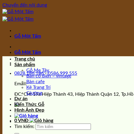
Chuyển đến nội dung
Gỗ Một Tấm
Gỗ Một Tấm
Trang chủ
Sản phẩm
Gỗ Me Tây
0828.186.186
-
0586.999.555
Bàn cổ điển – vintage
Bàn cafe
Email:
Kệ Trang Trí
Giường
ĐC: CH: 19a Hiệp Thành 43, Hiệp Thành Quận 12, Tp.Hồ
Dự án
Kiến Thức Gỗ
Hình Ảnh Đẹp
0
VNĐ
Tìm kiếm: