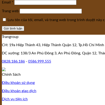
Email
*
Trang web
Lưu tên của tôi, email, và trang web trong trình duyệt này ch
Trangroup
CH: 19a Hiệp Thành 43, Hiệp Thành Quận 12, Tp.Hồ Chí Minh 
DC xưởng: 138/3 An Phú Đông 3, An Phú Đông, Quận 12, Thà
0828.186.186
-
0586.999.555
Chính Sách
Điều khoản sử dụng
Điều khoản giao dịch
Dịch vụ tiện ích