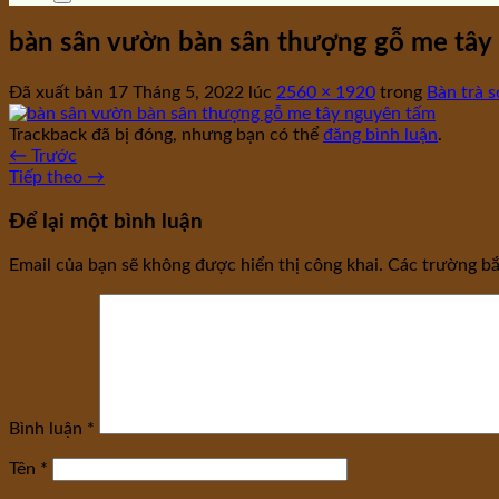
bàn sân vườn bàn sân thượng gỗ me tây
Đã xuất bản
17 Tháng 5, 2022
lúc
2560 × 1920
trong
Bàn trà 
Trackback đã bị đóng, nhưng bạn có thể
đăng bình luận
.
←
Trước
Tiếp theo
→
Để lại một bình luận
Email của bạn sẽ không được hiển thị công khai.
Các trường b
Bình luận
*
Tên
*