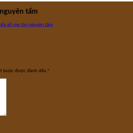
 nguyên tấm
sofa gỗ me tây nguyên tấm
ắt buộc được đánh dấu
*