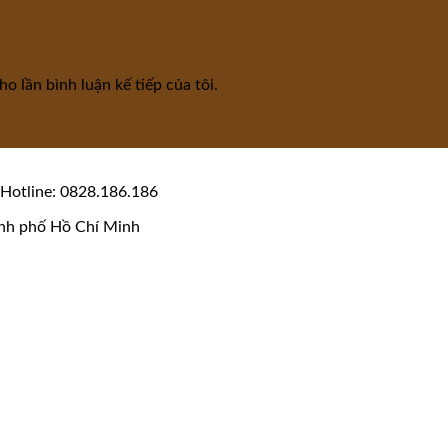
o lần bình luận kế tiếp của tôi.
Hotline: 0828.186.186
nh phố Hồ Chí Minh