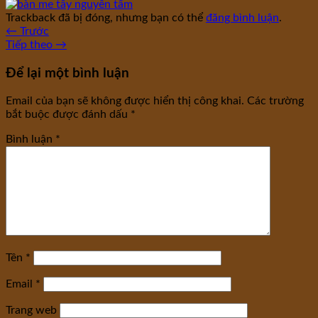
Trackback đã bị đóng, nhưng bạn có thể
đăng bình luận
.
←
Trước
Tiếp theo
→
Để lại một bình luận
Email của bạn sẽ không được hiển thị công khai.
Các trường
bắt buộc được đánh dấu
*
Bình luận
*
Tên
*
Email
*
Trang web