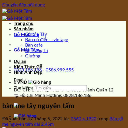
Chuyển đến nội dung
Trang chủ
Sản phẩm
Gỗ Me Tây
Gỗ Một Tấm
Bàn cổ điển – vintage
Bàn cafe
Gỗ Một Tấm
Kệ Trang Trí
Giường
Dự án
Kiến Thức Gỗ
0828.186.186
-
0586.999.555
Hình Ảnh Đẹp
Email:
0
VNĐ
Tìm kiếm:
ĐC: CH: 19a Hiệp Thành 43, Hiệp Thành Quận 12,
Tp.Hồ Chí Minh Hotline: 0828.186.186
bàn me tây nguyên tấm
Đã xuất bản
17 Tháng 5, 2022
lúc
2560 × 1920
trong
Bàn gỗ
me nguyên tấm dài 2.45m