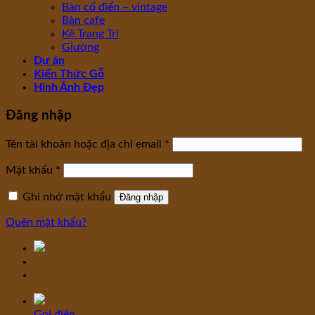
Bàn cổ điển – vintage
Bàn cafe
Kệ Trang Trí
Giường
Dự án
Kiến Thức Gỗ
Hình Ảnh Đẹp
Đăng nhập
Tên tài khoản hoặc địa chỉ email
*
Mật khẩu
*
Ghi nhớ mật khẩu
Đăng nhập
Quên mật khẩu?
Gọi điện