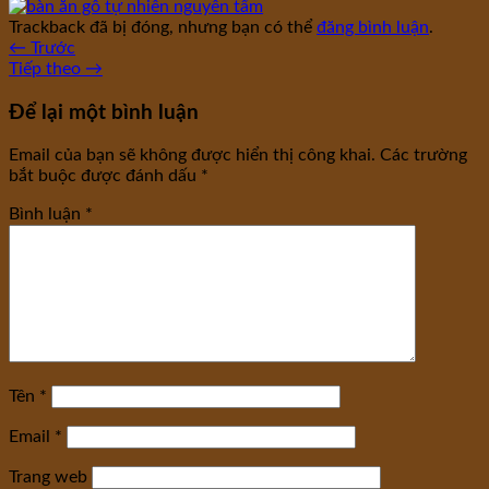
Trackback đã bị đóng, nhưng bạn có thể
đăng bình luận
.
←
Trước
Tiếp theo
→
Để lại một bình luận
Email của bạn sẽ không được hiển thị công khai.
Các trường
bắt buộc được đánh dấu
*
Bình luận
*
Tên
*
Email
*
Trang web