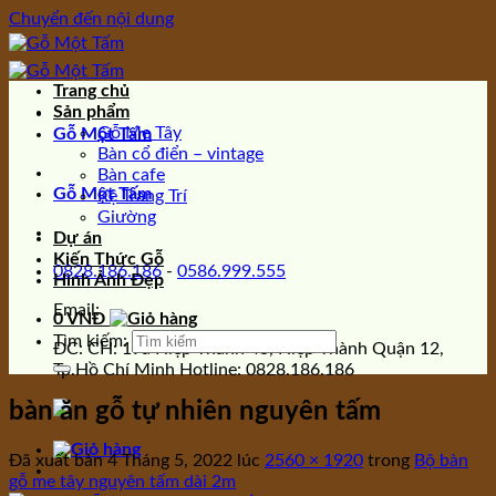
Chuyển đến nội dung
Trang chủ
Sản phẩm
Gỗ Me Tây
Gỗ Một Tấm
Bàn cổ điển – vintage
Bàn cafe
Gỗ Một Tấm
Kệ Trang Trí
Giường
Dự án
Kiến Thức Gỗ
0828.186.186
-
0586.999.555
Hình Ảnh Đẹp
Email:
0
VNĐ
Tìm kiếm:
ĐC: CH: 19a Hiệp Thành 43, Hiệp Thành Quận 12,
Tp.Hồ Chí Minh Hotline: 0828.186.186
bàn ăn gỗ tự nhiên nguyên tấm
Đã xuất bản
4 Tháng 5, 2022
lúc
2560 × 1920
trong
Bộ bàn
gỗ me tây nguyên tấm dài 2m