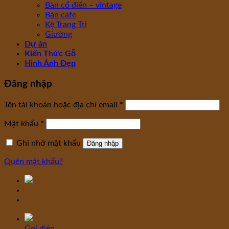
Bàn cổ điển – vintage
Bàn cafe
Kệ Trang Trí
Giường
Dự án
Kiến Thức Gỗ
Hình Ảnh Đẹp
Đăng nhập
Tên tài khoản hoặc địa chỉ email
*
Mật khẩu
*
Ghi nhớ mật khẩu
Đăng nhập
Quên mật khẩu?
Gọi điện