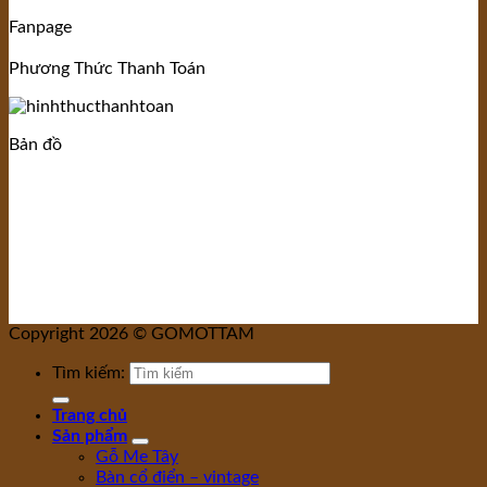
Fanpage
Phương Thức Thanh Toán
Bản đồ
Copyright 2026 © GOMOTTAM
Tìm kiếm:
Trang chủ
Sản phẩm
Gỗ Me Tây
Bàn cổ điển – vintage