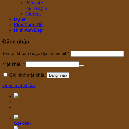
Bàn cafe
Kệ Trang Trí
Giường
Dự án
Kiến Thức Gỗ
Hình Ảnh Đẹp
Đăng nhập
Tên tài khoản hoặc địa chỉ email
*
Mật khẩu
*
Ghi nhớ mật khẩu
Đăng nhập
Quên mật khẩu?
Gọi điện