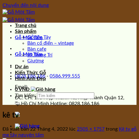
Chuyển đến nội dung
Trang chủ
Sản phẩm
Gỗ Me Tây
Gỗ Một Tấm
Bàn cổ điển – vintage
Bàn cafe
Gỗ Một Tấm
Kệ Trang Trí
Giường
Dự án
Kiến Thức Gỗ
0828.186.186
-
0586.999.555
Hình Ảnh Đẹp
Email:
0
VNĐ
Tìm kiếm:
ĐC: CH: 19a Hiệp Thành 43, Hiệp Thành Quận 12,
Tp.Hồ Chí Minh Hotline: 0828.186.186
kê tv
Đã xuất bản
22 Tháng 4, 2022
lúc
2505 × 1757
trong
Kệ tv gỗ
me tây nguyên tấm