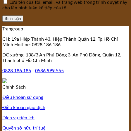
Lưu tên của tôi, email, và trang web trong trình duyệt này
cho lần bình luận kế tiếp của tôi.
Trangroup
CH: 19a Hiệp Thành 43, Hiệp Thành Quận 12, Tp.Hồ Chí
Minh Hotline: 0828.186.186
DC xưởng: 138/3 An Phú Đông 3, An Phú Đông, Quận 12,
Thành phố Hồ Chí Minh
0828.186.186
-
0586.999.555
Chính Sách
Điều khoản sử dụng
Điều khoản giao dịch
Dịch vụ tiện ích
Quyền sở hữu trí tuệ