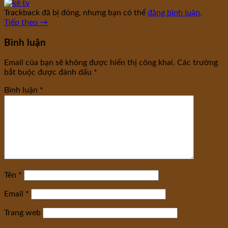
Trackback đã bị đóng, nhưng bạn có thể
đăng bình luận
.
Tiếp theo
→
Bình luận
Email của bạn sẽ không được hiển thị công khai.
Các trường
bắt buộc được đánh dấu
*
Bình luận
*
Tên
*
Email
*
Trang web