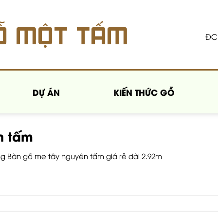
Ỗ MỘT TẤM
ĐC:
DỰ ÁN
KIẾN THỨC GỖ
n tấm
ng
Bàn gỗ me tây nguyên tấm giá rẻ dài 2.92m