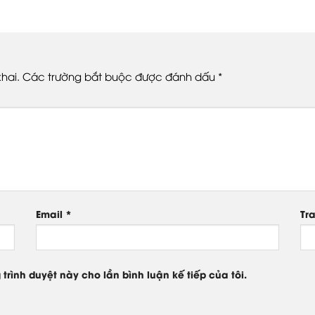
hai.
Các trường bắt buộc được đánh dấu
*
Email
*
Tr
 trình duyệt này cho lần bình luận kế tiếp của tôi.