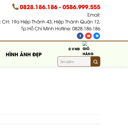
0828.186.186
-
0586.999.555
Email:
 CH: 19a Hiệp Thành 43, Hiệp Thành Quận 12,
Tp.Hồ Chí Minh Hotline: 0828.186.186
0
VNĐ
HÌNH ẢNH ĐẸP
Tìm
kiếm: