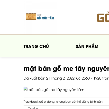
Chuyển
đến
G
nội
dung
TRANG CHỦ
SẢN PHẨM
mặt bàn gỗ me tây nguyê
Đã xuất bản
21 Tháng 2, 2022
lúc
2560 × 1920
tro
Trackback đã bị đóng, nhưng bạn có thể
đăng bình luận
.
←
Trước