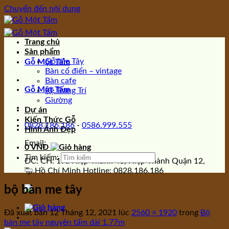
Chuyển đến nội dung
Trang chủ
Sản phẩm
Gỗ Me Tây
Gỗ Một Tấm
Bàn cổ điển – vintage
Bàn cafe
Gỗ Một Tấm
Kệ Trang Trí
Giường
Dự án
Kiến Thức Gỗ
0828.186.186
-
0586.999.555
Hình Ảnh Đẹp
Email:
0
VNĐ
Tìm kiếm:
ĐC: CH: 19a Hiệp Thành 43, Hiệp Thành Quận 12,
Tp.Hồ Chí Minh Hotline: 0828.186.186
bộ bàn me tây
Đã xuất bản
12 Tháng 12, 2021
lúc
2560 × 1920
trong
Bộ
bàn me tây nguyên tấm dài 1.77m