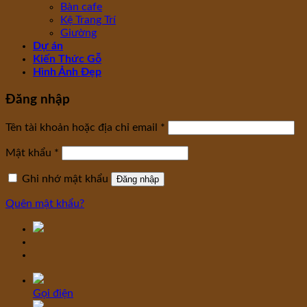
Bàn cafe
Kệ Trang Trí
Giường
Dự án
Kiến Thức Gỗ
Hình Ảnh Đẹp
Đăng nhập
Tên tài khoản hoặc địa chỉ email
*
Mật khẩu
*
Ghi nhớ mật khẩu
Đăng nhập
Quên mật khẩu?
Gọi điện