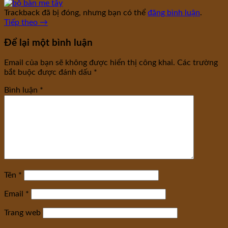
Trackback đã bị đóng, nhưng bạn có thể
đăng bình luận
.
Tiếp theo
→
Để lại một bình luận
Email của bạn sẽ không được hiển thị công khai.
Các trường
bắt buộc được đánh dấu
*
Bình luận
*
Tên
*
Email
*
Trang web