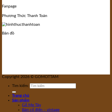
Fanpage
Phương Thức Thanh Toán
Bản đồ
Copyright 2026 © GOMOTTAM
Tìm kiếm:
Trang chủ
Sản phẩm
Gỗ Me Tây
Bàn cổ điển – vintage