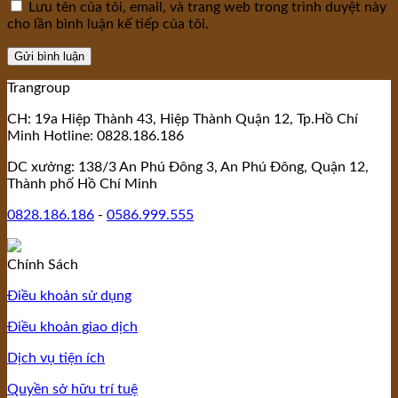
Lưu tên của tôi, email, và trang web trong trình duyệt này
cho lần bình luận kế tiếp của tôi.
Trangroup
CH: 19a Hiệp Thành 43, Hiệp Thành Quận 12, Tp.Hồ Chí
Minh Hotline: 0828.186.186
DC xưởng: 138/3 An Phú Đông 3, An Phú Đông, Quận 12,
Thành phố Hồ Chí Minh
0828.186.186
-
0586.999.555
Chính Sách
Điều khoản sử dụng
Điều khoản giao dịch
Dịch vụ tiện ích
Quyền sở hữu trí tuệ