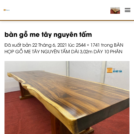
Chuyển
đến
nội
dung
bàn gỗ me tây nguyên tấm
Đã xuất bản
22 Tháng 6, 2021
lúc
2544 × 1741
trong
BÀN
HỌP GỖ ME TÂY NGUYÊN TẤM DÀI 3,02m DÀY 10 PHÂN