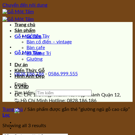
Chuyển đến nội dung
Trang chủ
Sản phẩm
Gỗ Me Tây
Gỗ Một Tấm
Bàn cổ điển – vintage
Bàn cafe
Gỗ Một Tấm
Kệ Trang Trí
Giường
Dự án
Kiến Thức Gỗ
0828.186.186
-
0586.999.555
Hình Ảnh Đẹp
Email:
0
VNĐ
Tìm kiếm:
ĐC: CH: 19a Hiệp Thành 43, Hiệp Thành Quận 12,
Tp.Hồ Chí Minh Hotline: 0828.186.186
Trang chủ
/
Sản phẩm được gắn thẻ “giường ngủ gỗ cao cấp”
Lọc
Showing all 3 results