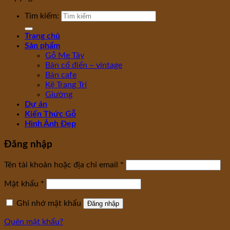
Tìm kiếm:
Trang chủ
Sản phẩm
Gỗ Me Tây
Bàn cổ điển – vintage
Bàn cafe
Kệ Trang Trí
Giường
Dự án
Kiến Thức Gỗ
Hình Ảnh Đẹp
Đăng nhập
Tên tài khoản hoặc địa chỉ email
*
Mật khẩu
*
Ghi nhớ mật khẩu
Đăng nhập
Quên mật khẩu?