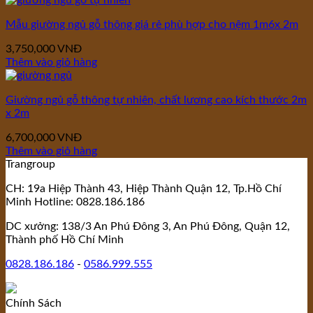
Mẫu giường ngủ gỗ thông giá rẻ phù hợp cho nệm 1m6x 2m
3,750,000
VNĐ
Thêm vào giỏ hàng
Giường ngủ gỗ thông tự nhiên, chất lương cao kích thước 2m
x 2m
6,700,000
VNĐ
Thêm vào giỏ hàng
Trangroup
CH: 19a Hiệp Thành 43, Hiệp Thành Quận 12, Tp.Hồ Chí
Minh Hotline: 0828.186.186
DC xưởng: 138/3 An Phú Đông 3, An Phú Đông, Quận 12,
Thành phố Hồ Chí Minh
0828.186.186
-
0586.999.555
Chính Sách