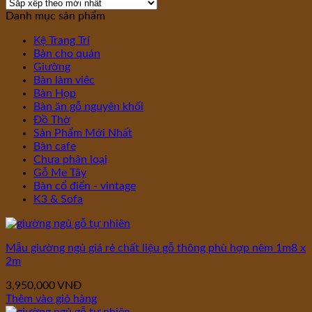
Danh mục sản phẩm
Kệ Trang Trí
Bàn cho quán
Giường
Bàn làm viêc
Bàn Họp
Bàn ăn gỗ nguyên khối
Đồ Thờ
Sản Phẩm Mới Nhất
Bàn cafe
Chưa phân loại
Gỗ Me Tây
Bàn cổ điển - vintage
K3 & Sofa
Mẫu giường ngủ giá rẻ chất liệu gỗ thông phù hợp nêm 1m8 x
2m
3,950,000
VNĐ
Thêm vào giỏ hàng