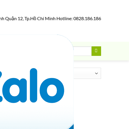
nh Quận 12, Tp.Hồ Chí Minh Hotline: 0828.186.186
Tìm
0
VNĐ
kiếm:
ả duy nhất