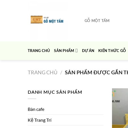
Chuyển
đến
nội
GỖ MỘT TẤM
dung
TRANG CHỦ
SẢN PHẨM
DỰ ÁN
KIẾN THỨC GỖ
TRANG CHỦ
/
SẢN PHẨM ĐƯỢC GẮN TH
DANH MỤC SẢN PHẨM
Bàn cafe
Kệ Trang Trí