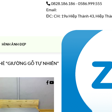
0828.186.186
-
0586.999.555
Email:
ĐC: CH: 19a Hiệp Thành 43, Hiệp Thà
HÌNH ẢNH ĐẸP
Hiển thị kết qu
Ẻ “GIƯỜNG GỖ TỰ NHIÊN”