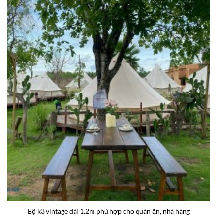
Bộ k3 vintage dài 1.2m phù hợp cho quán ăn, nhà hàng