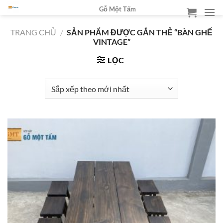
Chuyển
Gỗ Một Tấm
đến
nội
TRANG CHỦ
/
SẢN PHẨM ĐƯỢC GẮN THẺ “BÀN GHẾ
VINTAGE”
dung
LỌC