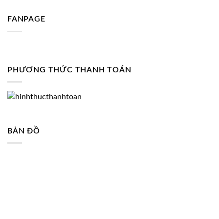
FANPAGE
PHƯƠNG THỨC THANH TOÁN
BẢN ĐỒ