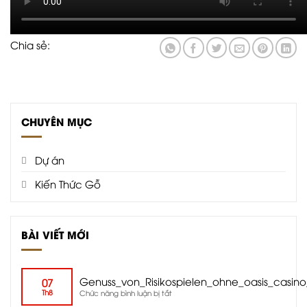
Chia sẻ:
CHUYÊN MỤC
Dự án
Kiến Thức Gỗ
BÀI VIẾT MỚI
Genuss_von_Risikospielen_ohne_oasis_casin
07
Th8
ở
Chức năng bình luận bị tắt
Genuss_von_Risikospielen_ohne_oasis_