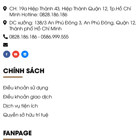
CH: 19a Hiệp Thành 43, Hiệp Thành Quận 12, Tp.Hồ Chí
Minh Hotline: 0828.186.186
DC xưởng: 138/3 An Phú Đông 3, An Phú Đông, Quận 12,
Thành phố Hồ Chí Minh
0828.186.186
-
0586.999.555
CHÍNH SÁCH
Điều khoản sử dụng
Điều khoản giao dịch
Dịch vụ tiện ích
Quyền sở hữu trí tuệ
FANPAGE