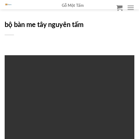
Chuyển
Gỗ Một Tấm
đến
nội
bộ bàn me tây nguyên tấm
dung